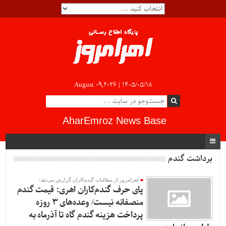
August 09,2026 |
۱۴۰۵/۰۵/۱۸
AharEmroz News Base
برداشت گندم
اهرامروز از مطالبات گندم‌کاران گزارش می‌دهد/
پای حرف گندم‌کاران اهری: قیمت گندم
منصفانه نیست/ وعده‌های 3 روزه
پرداخت هزینه گندم گاه تا آذرماه به