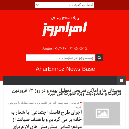
August 06,2026 |
۱۴۰۵/۰۵/۱۵
AharEmroz News Base
بوستان ها و اماکن تفریحی تعطیل بوده و در روز ۱۳ فروردین
مراقبت و محدودیت ویژه صورت می گیرد
فرماندار شهرستان اهر در جلسه ویژه ستاد مقابله با ویروس
کرونا:
اجرای طرح فاصله اجتماعی با شعار به
خانه بر می گردیم و با هدف صیانت از
مردم/ تمامی پیش بینی های لازم برای