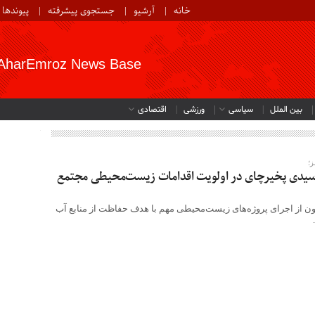
خانه
آرشیو
جستجوی پیشرفته
پیوندها
AharEmroz News Base
بین الملل
سیاسی
ورزشی
اقتصادی
ز؛
سیدی پخیرچای در اولویت اقدامات زیست‌محیطی مجتمع
 از اجرای پروژه‌های زیست‌محیطی مهم با هدف حفاظت از منابع آب