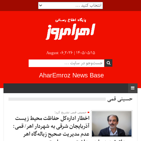
August 06,2026 |
۱۴۰۵/۰۵/۱۵
AharEmroz News Base
حسینی قمی
حسینی قمی تشریح کرد؛
اخطار اداره‌کل حفاظت محیط زیست
آذربایجان شرقی به شهردار اهر/ قمی:
عدم مدیریت صحیح زباله‌گاه اهر