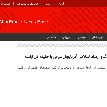
خانه
آرشیو
جستجوی پیشرفته
پیوندها
AharEmroz News Base
بین الملل
سیاسی
ورزشی
اقتصادی
 و ارشاد اسلامی آذربایجان‌شرقی با خلیفه کل ارامنه
سلامی آذربایجان‌شرقی با عالیجناب گریگور چیفتچیان خلیفه کل ارامنه