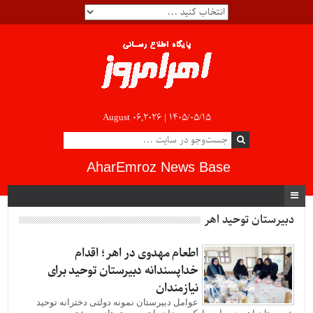
August 06,2026 |
۱۴۰۵/۰۵/۱۵
AharEmroz News Base
دبیرستان توحید اهر
اطعام مهدوی در اهر؛ اقدام
خداپسندانه دبیرستان توحید برای
نیازمندان
عوامل دبیرستان نمونه دولتی دخترانه توحید