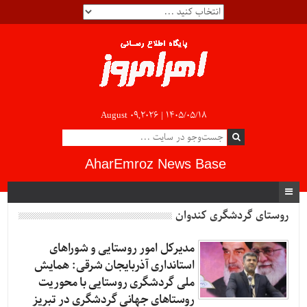
August 09,2026 |
۱۴۰۵/۰۵/۱۸
AharEmroz News Base
روستای گردشگری کندوان
مدیرکل امور روستایی و شوراهای
استانداری آذربایجان شرقی: همایش
ملی گردشگری روستایی با محوریت
روستاهای جهانی گردشگری در تبریز