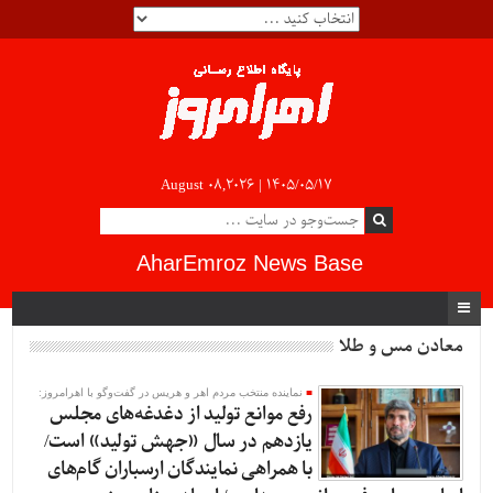
August 08,2026 |
۱۴۰۵/۰۵/۱۷
AharEmroz News Base
معادن مس و طلا
نماینده منتخب مردم اهر و هریس در گفت‌و‌گو با اهرامروز:
رفع موانع تولید از دغدغه‌های مجلس
یازدهم در سال «جهش تولید» است/
با همراهی نمایندگان ارسباران گام‌های