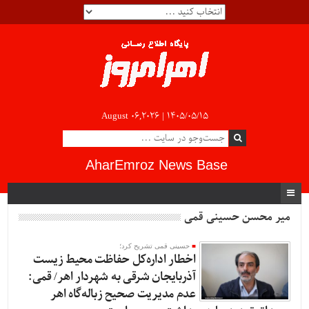
August 06,2026 |
۱۴۰۵/۰۵/۱۵
AharEmroz News Base
میر محسن حسینی قمی
حسینی قمی تشریح کرد؛
اخطار اداره‌کل حفاظت محیط زیست
آذربایجان شرقی به شهردار اهر/ قمی:
عدم مدیریت صحیح زباله‌گاه اهر