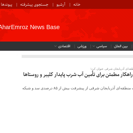
خانه
آرشیو
جستجوی پیشرفته
پیوندها
AharEmroz News Base
بین الملل
سیاسی
ورزشی
اقتصادی
ه‌ای آذربایجان شرقی عنوان کرد؛
راهکار مطمئن برای تأمین آب شرب پایدار کلیبر و روستاها
معاون طرح و توسعه آب منطقه‌ای آذربایجان شرقی از پیشرفت بیش از ۸۵ درصدی سد و شبکه