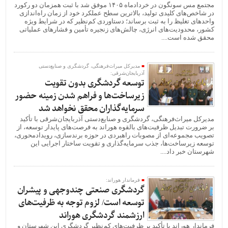
مجتمع مس سونگون در خردادماه ۱۴۰۵ موفق شد با ثبت همزمان دو رکورد
در شاخص‌های کلیدی تولید، بالاترین سطح عملکرد خود از زمان راه‌اندازی
واحدهای تغلیظ را به ثبت برساند؛ دستاوردی کم‌نظیر که در شرایط ویژه
کشور، محدودیت‌های انرژی، چالش‌های زنجیره تأمین و فشارهای عملیاتی
محقق شده است....
مدیرکل میراث‌فرهنگی، گردشگری و صنایع‌دستی
آذربایجان‌شرقی:
توسعه گردشگری بدون تقویت
زیرساخت‌ها و فراهم شدن زمینه حضور
سرمایه‌گذاران محقق نخواهد شد
مدیرکل میراث‌فرهنگی، گردشگری و صنایع‌دستی آذربایجان‌شرقی با تأکید
بر ضرورت تبدیل ظرفیت‌های بالقوه هوراند به فرصت‌های پایدار توسعه، از
تصویب مجموعه‌ای از مصوبات راهبردی در حوزه برندسازی، رویدادمحوری،
توسعه زیرساخت‌ها، جذب سرمایه‌گذاری و تقویت ساختار اجرایی این
شهرستان خبر داد....
فرماندار هوراند:
گردشگری صنعتی چندوجهی و پیشران
توسعه است/ لزوم توجه به ظرفیت‌های
ارزشمند گردشگری هوراند
فرماندار هوراند با تأکید بر ظرفیت‌های کم‌نظیر گردشگری این شهرستان و