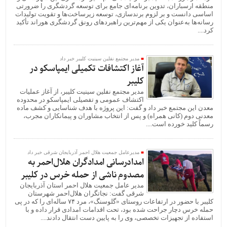
منطقه ارسباران، تدوین برنامه‌ای جامع برای توسعه گردشگری را ضرورتی
اساسی دانست و بر لزوم برندسازی، توسعه زیرساخت‌ها و تقویت تولیدات
رسانه‌ها به‌عنوان یکی از مهم‌ترین راهبردهای رونق گردشگری هوراند تأکید
کرد....
مدیر مجتمع نفلین سینیت کلیبر خبر داد
آغاز اکتشافات تکمیلی ایمپاسکو در
کلیبر
مدیر مجتمع نفلین سینیت کلیبر، از آغاز عملیات
اکتشاف عمومی و تفصیلی ایمپاسکو در محدوده
معدن این مجتمع خبر داد و گفت: این پروژه با هدف شناسایی و کشف ماده
معدنی دوم (کانی همراه) و پس از انتخاب مشاوران و پیمانکاران مجرب،
رسماً کلید خورده است....
مدیرعامل جمعیت هلال احمر آذربایجان شرقی خبر داد
امدادرسانی امدادگران هلال‌احمر به
مصدوم ناشی از حمله خرس در کلیبر
مدیر عامل جمعیت هلال احمر استان آذربایجان
شرقی گفت: نجاتگران هلال‌احمر شهرستان
کلیبر با حضور در ارتفاعات روستای «گلوسنگ»، مرد ۷۴ ساله‌ای را که در پی
حمله خرس دچار جراحت شده بود، تحت اقدامات امدادی قرار داده و با
استفاده از تجهیزات تخصصی، وی را به پایین دست انتقال دادند....