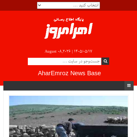
August 08,2026 |
۱۴۰۵/۰۵/۱۷
AharEmroz News Base