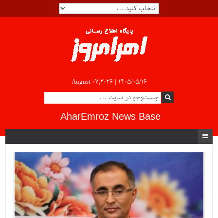
August 07,2026 |
۱۴۰۵/۰۵/۱۶
AharEmroz News Base