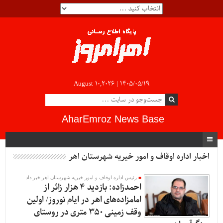
August 10,2026 |
۱۴۰۵/۰۵/۱۹
AharEmroz News Base
اخبار اداره اوقاف و امور خیریه شهرستان اهر
رئیس اداره اوقاف و امور خیریه شهرستان اهر خبر داد
احمدزاده: بازدید 4 هزار زائر از
امامزاده‌های اهر در ایام نوروز/ اولین
وقف زمینی 350 متری در روستای