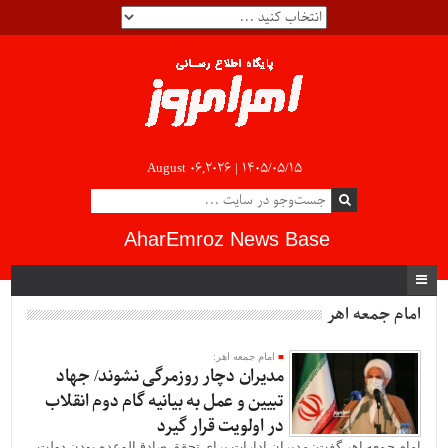
August 06,2026 |
۱۴۰۵/۰۵/۱۵
AharEmroz News Base
امام جمعه اهر
امام جمعه اهر:
مدیران دچار روزمرگی نشوند/ جهاد
تبیین و عمل به بیانیه گام دوم انقلاب
در اولویت قرار گیرد
امام جمعه اهر گفت: مدیران ادارات برای تحقق صادق‌الوعده بودن دولت