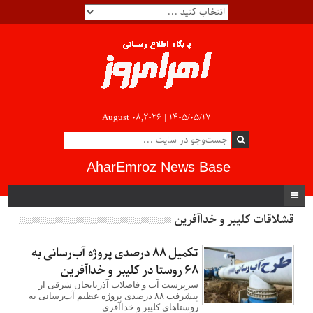
August 08,2026 |
۱۴۰۵/۰۵/۱۷
AharEmroz News Base
قشلاقات کلیبر و خداآفرین
تکمیل ۸۸ درصدی پروژه آب‌رسانی به
۶۸ روستا در کلیبر و خداآفرین
سرپرست آب و فاضلاب آذربایجان شرقی از
پیشرفت ۸۸ درصدی پروژه عظیم آب‌رسانی به
روستاهای کلیبر و خداآفری...