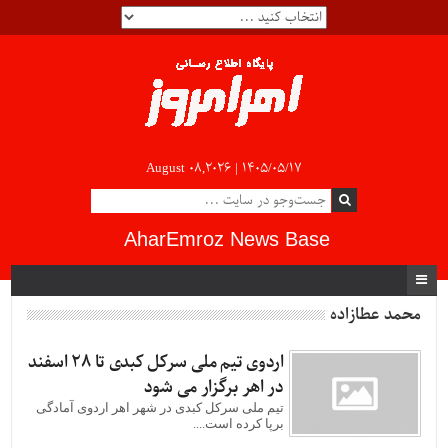
August 08,2026 |
۱۴۰۵/۰۵/۱۷
AharEmroz News Base
محمد عطازاده
اردوی تیم ملی سركل كبدی تا 28 اسفند
در اهر برگزار می شود
تیم ملی سركل كبدی در شهر اهر اردوی آمادگی
برپا کرده است....