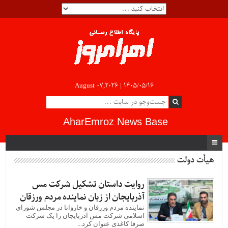
August 07,2026 |
۱۴۰۵/۰۵/۱۶
AharEmroz News Base
هیأت دولت
روایت داستان تشکیل شرکت مس
آذربایجان از زبان نماینده مردم ورزقان
نماینده مردم ورزقان و خاروانا در مجلس شورای
اسلامی شرکت مس آذربایجان را یک شرکت
صرفا کاغذی عنوان کرد...