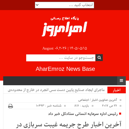
August 06,2026 |
۱۴۰۵/۰۵/۱۵
AharEmroz News Base
ماجرای ایجاد صنایع پایین دست مس انجرد در خارج از محدوده‌ی
اخبار
ویژه
شهرستان اهر چیست؟!!...
آخرین عناوین اخبار
/
اجتماعی
26 می 2017
بازدید : 816
شناسه خبر : 10493
رئیس اداره سرمایه انسانی ستادکل خبر داد
آخرین اخبار طرح جریمه غیبت سربازی در