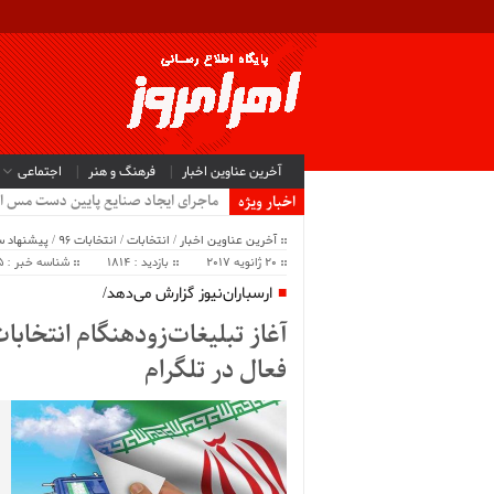
آخرین عناوین اخبار
فرهنگ و هنر
اجتماعی
ماجرای ایجاد صنایع پایین دست مس ا
اخبار ویژه
آخرین عناوین اخبار
/
انتخابات
/
انتخابات 96
/
پیشنهاد س
20 ژانویه 2017
بازدید : 1814
شناسه خبر : 1465
ارسباران‌نیوز گزارش می‌دهد/
آغاز تبلیغات‌زودهنگام انتخاب
فعال در تلگرام