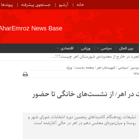
خانه
آرشیو
جستجوی پیشرفته
پیوندها
AharEmroz News Base
بین الملل
سیاسی
ورزشی
اقتصادی
نجرد در خارج از محدوده‌ی شهرستان اهر چیست؟!!...
ردبیر
/
سیاسی
/
شهرستان اهر
/
صفحه نخست
/
ویژه
ات در اهر/ از نشست‌های خانگی تا حضور
تبلیغات زودهنگام کاندیداهای پنجمین دوره انتخابات شورای شهر و
روستا و میان‌دوره‌ای مجلس دهم در اهر در حالی آغازشده است.