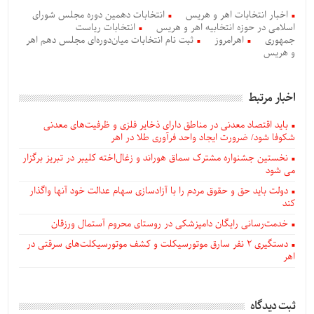
اخبار انتخابات اهر و هریس
انتخابات دهمین دوره مجلس شورای
اسلامی در حوزه انتخابیه اهر و هریس
انتخابات ریاست
جمهوری
اهرامروز
ثبت نام انتخابات میان‌دوره‌ای مجلس دهم اهر
و هریس
اخبار مرتبط
باید اقتصاد معدنی در مناطق دارای ذخایر فلزی و ظرفیت‌های معدنی
شکوفا شود/ ضرورت ایجاد واحد فرآوری طلا در اهر
نخستین جشنواره مشترک سماق هوراند و زغال‌اخته کلیبر در تبریز برگزار
می شود
دولت باید حق و حقوق مردم را با آزادسازی سهام عدالت خود آنها واگذار
کند
خدمت‌رسانی رایگان دامپزشکی در روستای محروم آستمال ورزقان
دستگيری ۲ نفر سارق موتورسیکلت و کشف موتورسیکلت‌های سرقتی در
اهر
ثبت دیدگاه