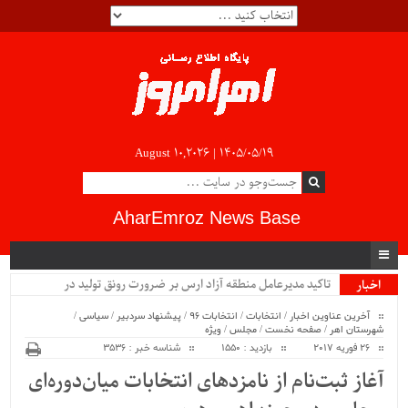
August 10,2026 |
۱۴۰۵/۰۵/۱۹
AharEmroz News Base
تاکید مدیرعامل منطقه آزاد ارس بر ضرورت رونق تولید در
اخبار
ویژه
صنعتی‌ترین منطقه_
آخرین عناوین اخبار
/
انتخابات
/
انتخابات 96
/
پیشنهاد سردبیر
/
سیاسی
/
شهرستان اهر
/
صفحه نخست
/
مجلس
/
ویژه
26 فوریه 2017
بازدید : 1550
شناسه خبر : 3536
آغاز ثبت‌نام از نامزدهای انتخابات میان‌دوره‌ای