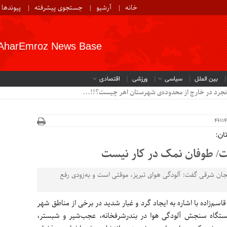
خانه
آرشیو
جستجوی پیشرفته
پیوندها
AharEmroz News Base
بین الملل
سیاسی
ورزشی
اقتصادی
نجرد در خارج از محدوده‌ی شهرستان اهر چیست؟!!...
ان:
ت/ طوفان نمک در کار نیست
ان شرقی گفت: آلودگی هوای تبریز، موقتی است و به‌زودی رفع
 قاسم‌زاده با اشاره به ایجاد گرد و غبار شدید در برخی از مناطق شهر
ستگاه سنجش آلودگی هوا در بندرشرفخانه، عجب‌شیر و شبستر،