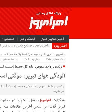
آخرین عناوین اخبار
فرهنگ و هنر
اجتماعی
ماجرای ایجاد صنایع پایین دست مس ا
اخبار ویژه
آخرین عناوین اخبار
/
اجتماعی
/
استانها
/
صفحه نخست
30 جولای 2018
بازدید : 1304
شناسه خبر : 46114
رئیس روابط عمومی اداره کل محیط زیست است
آلودگی هوای تبریز، موقتی اس
رئیس روابط عمومی اداره کل محیط زیست آذربایج
می‌شود.
به گزارش
اهرامروز
به نقل از شهریارنیوز، داوود
تبریز گفت: بر اساس آخرین اطلاعات سه ای