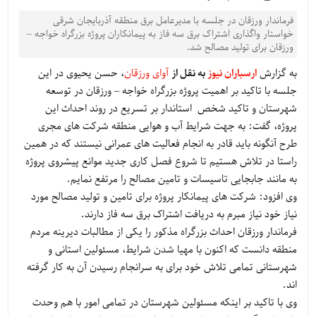
فرماندار ورزقان در جلسه با مدیرعامل برق منطقه آذربایجان شرقی
خواستار واگذاری اشتراک برق سه فاز به پیمانکاران پروژه بزرگراه خواجه –
ورزقان برای تولید مصالح شد.
به گزارش
ارسباران نیوز
به نقل از
آوای ورزقان
، حسن یحیوی در این
جلسه با تاکید بر اهمیت پروژه بزرگراه خواجه – ورزقان در توسعه
شهرستان و تاکید شخص استاندار بر تسریع در روند احداث این
پروژه، گفت: به جهت شرایط آب و هوایی منطقه شرکت های مجری
طرح آنگونه باید قادر به انجام فعالیت های عمرانی نیستند که در همین
راستا در تلاش هستیم تا شروع فصل کاری جدید موانع پیشروی پروژه
به مانند جابجایی تاسیسات و تامین مصالح را مرتفع نمایم.
وی افزود: شرکت های پیمانکار پروژه برای تامین و تولید مصالح مورد
نیاز خود نیاز مبرم به دریافت اشتراک برق سه فاز دارند.
فرماندار ورزقان احداث بزرگراه مذکور را یکی از مطالبات دیرینه مردم
منطقه دانست که اکنون با مهیا شدن شرایط، مسئولین استانی و
شهرستانی تمامی تلاش خود برای به سرانجام رسیدن آن به کار گرفته
اند.
وی با تاکید بر اینکه مسئولین شهرستان در تمامی امور با هم وحدت