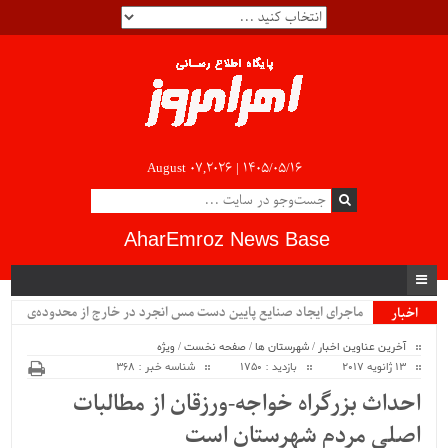
August 07,2026 |
۱۴۰۵/۰۵/۱۶
AharEmroz News Base
ماجرای ایجاد صنایع پایین دست مس انجرد در خارج از محدوده‌ی
اخبار
ویژه
شهرستان اهر چیست؟!!...
آخرین عناوین اخبار
/
شهرستان ها
/
صفحه نخست
/
ویژه
13 ژانویه 2017
بازدید : 1750
شناسه خبر : 368
احداث بزرگراه خواجه-ورزقان از مطالبات
اصلی مردم شهرستان است