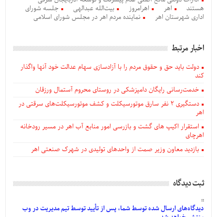
هستند
اهر
اهرامروز
بیت‌الله عبدالهی
جلسه شورای
اداری شهرستان اهر
نماینده مردم اهر در مجلس شورای اسلامی
اخبار مرتبط
دولت باید حق و حقوق مردم را با آزادسازی سهام عدالت خود آنها واگذار
کند
خدمت‌رسانی رایگان دامپزشکی در روستای محروم آستمال ورزقان
دستگيری ۲ نفر سارق موتورسیکلت و کشف موتورسیکلت‌های سرقتی در
اهر
استقرار اکیپ های گشت و بازرسی امور منابع آب اهر در مسیر رودخانه
اهرچای
بازدید معاون وزیر صمت از واحدهای تولیدی در شهرک صنعتی اهر
ثبت دیدگاه
دیدگاه‌های
ارسال
شده
توسط شما، پس از
تأیید
توسط تیم مدیریت در وب