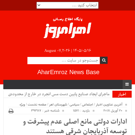
August 07,2026 |
۱۴۰۵/۰۵/۱۶
AharEmroz News Base
ماجرای ایجاد صنایع پایین دست مس انجرد در خارج از محدوده‌ی
اخبار
ویژه
شهرستان اهر چیست؟!!...
آخرین عناوین اخبار
/
اجتماعی
/
سیاسی
/
شهرستان اهر
/
صفحه نخست
/
ویژه
20 آوریل 2018
بازدید : 1571
شناسه خبر : 39387
ادارات دولتی مانع اصلی عدم پیشرفت و
توسعه آذربایجان شرقی هستند