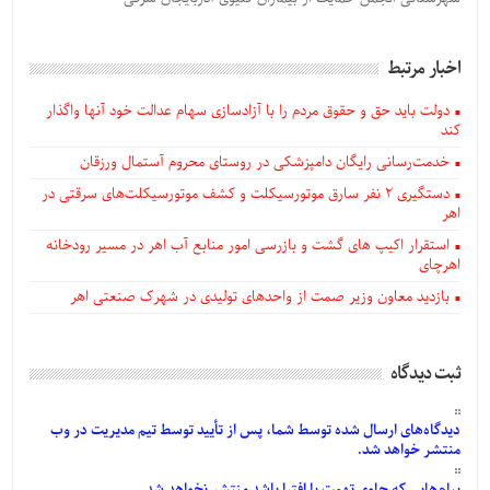
اخبار مرتبط
دولت باید حق و حقوق مردم را با آزادسازی سهام عدالت خود آنها واگذار
کند
خدمت‌رسانی رایگان دامپزشکی در روستای محروم آستمال ورزقان
دستگيری ۲ نفر سارق موتورسیکلت و کشف موتورسیکلت‌های سرقتی در
اهر
استقرار اکیپ های گشت و بازرسی امور منابع آب اهر در مسیر رودخانه
اهرچای
بازدید معاون وزیر صمت از واحدهای تولیدی در شهرک صنعتی اهر
ثبت دیدگاه
دیدگاه‌های
ارسال
شده
توسط شما، پس از
تأیید
توسط تیم مدیریت در وب
منتشر خواهد شد.
پیام‌هایی
که حاوی تهمت یا افترا باشد منتشر نخواهد شد.