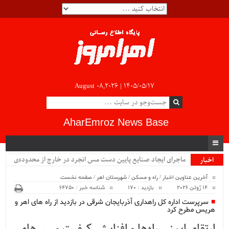
August 08,2026 |
۱۴۰۵/۰۵/۱۷
AharEmroz News Base
ماجرای ایجاد صنایع پایین دست مس انجرد در خارج از محدوده‌ی
اخبار
ویژه
شهرستان اهر چیست؟!!...
آخرین عناوین اخبار
/
راه و مسکن
/
شهرستان اهر
/
صفحه نخست
14 ژوئن 2026
بازدید : 170
شناسه خبر : 64750
سرپرست اداره کل راهداری آذربایجان شرقی در بازدید از راه های اهر و
هریس مطرح کرد