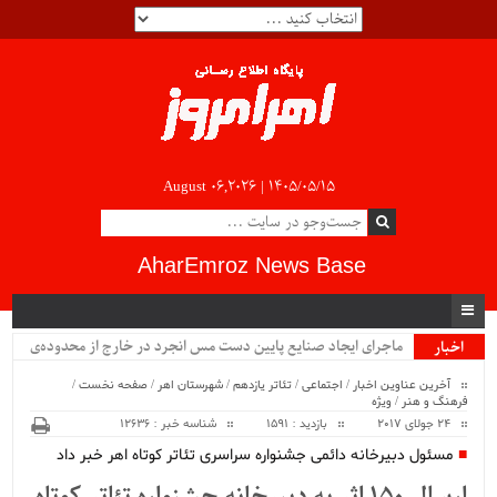
August 06,2026 |
۱۴۰۵/۰۵/۱۵
AharEmroz News Base
ماجرای ایجاد صنایع پایین دست مس انجرد در خارج از محدوده‌ی
اخبار
ویژه
شهرستان اهر چیست؟!!...
آخرین عناوین اخبار
/
اجتماعی
/
تئاتر یازدهم
/
شهرستان اهر
/
صفحه نخست
/
فرهنگ و هنر
/
ویژه
24 جولای 2017
بازدید : 1591
شناسه خبر : 12636
مسئول دبیرخانه دائمی جشنواره سراسری تئاتر کوتاه اهر خبر داد