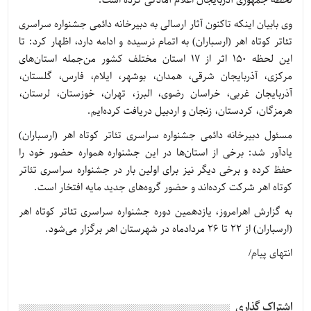
لحظه جمهوری آذربایجان اعلام آمادگی کرده است.
وی بابیان اینکه تاکنون آثار ارسالی به دبیرخانه دائمی جشنواره سراسری
تئاتر کوتاه اهر (ارسباران) به اتمام نرسیده و ادامه دارد، اظهار کرد: تا
این لحظه 150 اثر از 17 استان مختلف کشور من‌جمله استان‌های
مرکزی، آذربایجان شرقی، همدان، بوشهر، ایلام، فارس، گلستان،
آذربایجان غربی، خراسان رضوی، البرز، تهران، خوزستان، لرستان،
هرمزگان، کردستان، زنجان و اردبیل دریافت کرده‌ایم.
مسئول دبیرخانه دائمی جشنواره سراسری تئاتر کوتاه اهر (ارسباران)
یادآور شد: برخی از استان‌ها در این جشنواره همواره حضور خود را
حفظ کرده و برخی دیگر نیز برای اولین بار در جشنواره سراسری تئاتر
کوتاه اهر شرکت کرده‌اند و حضور گروه‌های جدید مایه افتخار است.
به گزارش اهرامروز، یازدهمین دوره جشنواره سراسری تئاتر کوتاه اهر
(ارسباران) از 22 تا 26 مردادماه در شهرستان اهر برگزار می‌شود.
انتهای پیام/
اشتراک گذاری