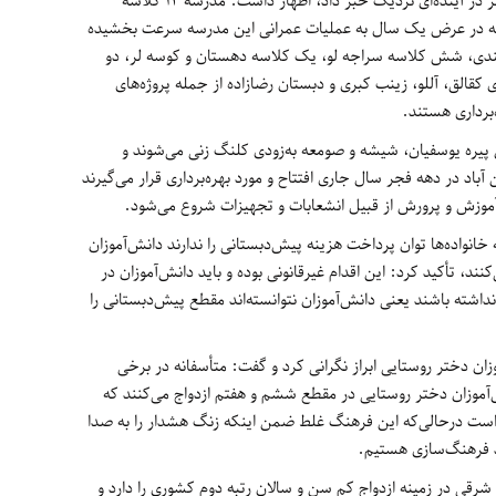
شجاعی از افتتاح باشگاه فرهنگیان شهرستان اهر در آینده‌ای نزدیک خبر داد، اظهار داشت: مدرسه 12 کلاسه
که در عرض یک سال به عملیات عمرانی این مدرسه سرعت بخشیده
کندی، شش کلاسه سراجه لو، یک کلاسه دهستان و کوسه لر، دو
قالق، آللو، زینب کبری و دبستان رضازاده از جمله پروژه‌های
‌برداری هستند.
یره یوسفیان، شیشه و صومعه به‌زودی کلنگ زنی می‌شوند و
آباد در دهه فجر سال جاری افتتاح و مورد بهره‌برداری قرار می‌گیرند
 آموزش و پرورش از قبیل انشعابات و تجهیزات شروع می‌شود.
 خانواده‌ها توان پرداخت هزینه پیش‌دبستانی را ندارند دانش‌آموزان
د، تأکید کرد: این اقدام غیرقانونی بوده و باید دانش‌آموزان در
داشته باشند یعنی دانش‌آموزان نتوانسته‌اند مقطع پیش‌دبستانی را
ن دختر روستایی ابراز نگرانی کرد و گفت: متأسفانه در برخی
موزان دختر روستایی در مقطع ششم و هفتم ازدواج می‌کنند که
 است درحالی‌که این فرهنگ غلط ضمن اینکه زنگ هشدار را به صدا
ند فرهنگ‌سازی هستیم.
شرقی در زمینه ازدواج کم سن و سالان رتبه دوم کشوری را دارد و