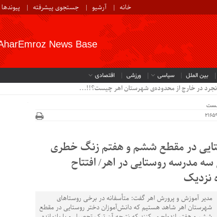
خانه
آرشیو
جستجوی پیشرفته
پیوندها
AharEmroz News Base
بین الملل
سیاسی
ورزشی
اقتصادی
نجرد در خارج از محدوده‌ی شهرستان اهر چیست؟!!...
خست
ستایی در مقطع ششم و هفتم زنگ خطری
سه مدرسه روستایی در اهر/ افتتاح
ه نزدیک
مدیر آموزش و پرورش اهر گفت: متأسفانه در برخی روستاهای
شهرستان اهر شاهد هستیم که دانش‌آموزان دختر روستایی در مقطع
ششم و هفتم ازدواج می‌کنند که نتیجه آن ترک تحصیل و یا بازمانده