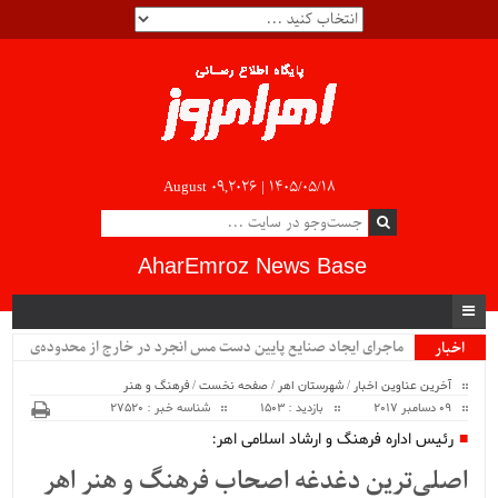
August 09,2026 |
۱۴۰۵/۰۵/۱۸
AharEmroz News Base
ماجرای ایجاد صنایع پایین دست مس انجرد در خارج از محدوده‌ی
اخبار
ویژه
شهرستان اهر چیست؟!!...
آخرین عناوین اخبار
/
شهرستان اهر
/
صفحه نخست
/
فرهنگ و هنر
09 دسامبر 2017
بازدید : 1503
شناسه خبر : 27520
رئیس اداره فرهنگ و ارشاد اسلامی اهر:
اصلی‌ترین دغدغه اصحاب فرهنگ و هنر اهر