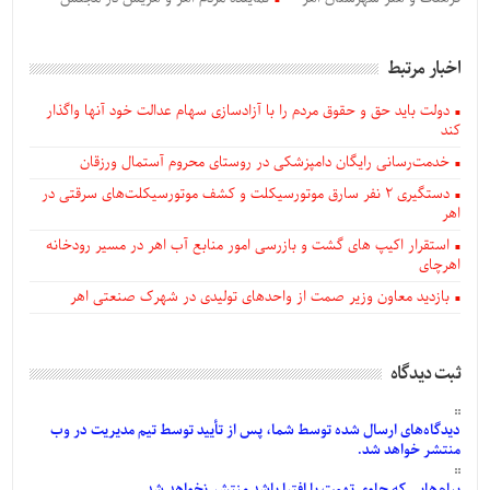
اخبار مرتبط
دولت باید حق و حقوق مردم را با آزادسازی سهام عدالت خود آنها واگذار
کند
خدمت‌رسانی رایگان دامپزشکی در روستای محروم آستمال ورزقان
دستگيری ۲ نفر سارق موتورسیکلت و کشف موتورسیکلت‌های سرقتی در
اهر
استقرار اکیپ های گشت و بازرسی امور منابع آب اهر در مسیر رودخانه
اهرچای
بازدید معاون وزیر صمت از واحدهای تولیدی در شهرک صنعتی اهر
ثبت دیدگاه
دیدگاه‌های
ارسال
شده
توسط شما، پس از
تأیید
توسط تیم مدیریت در وب
منتشر خواهد شد.
پیام‌هایی
که حاوی تهمت یا افترا باشد منتشر نخواهد شد.