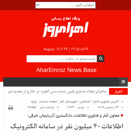
August 07,2026 |
۱۴۰۵/۰۵/۱۶
AharEmroz News Base
ماجرای ایجاد صنایع پایین دست مس انجرد در خارج از محدوده‌ی
اخبار
ویژه
شهرستان اهر چیست؟!!...
آخرین عناوین اخبار
/
اجتماعی
/
شهرستان اهر
/
صفحه نخست
/
ویژه
23 دسامبر 2017
بازدید : 1273
شناسه خبر : 28552
معاون آمار و فناوری اطلاعات دادگستری آذربایجان شرقی:
اطلاعات ۴۰ میلیون نفر در سامانه الکترونیک