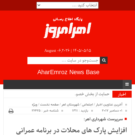
August 06,2026 |
۱۴۰۵/۰۵/۱۵
AharEmroz News Base
حمایت از بخش خصوصی، .
اخبار
ویژه
آخرین عناوین اخبار
/
اجتماعی
/
شهرستان اهر
/
صفحه نخست
/
ویژه
01 دسامبر 2017
بازدید : 1311
شناسه خبر : 26425
سرپرست شهرداری اهر:
افزایش پارک های محلات در برنامه عمرانی