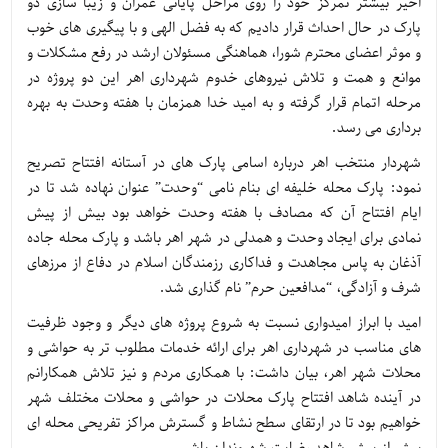
اخیر بیشتر تمرکز خود را روی مراحل پایانی عمران و زیبا سازی دو
پارک در حال احداث قرار دادیم که به فضل الهی و با پیگیری های خوب
و موثر اعضای محترم شورا، هماهنگی مسئولان ارشد در رفع مشکلات و
موانع و همت و تلاش نیروهای خدوم شهرداری اهر این دو پروژه در
مرحله اتمام قرار گرفته و به امید خدا همزمان با هفته وحدت به بهره
برداری می رسد.
شهردار منتخب اهر درباره اسامی پارک های در آستانه افتتاح تصریح
نمود: پارک محله خلیفه ای بنام نامی “وحدت” عنوان نهاده شد تا در
ایام افتتاح آن که مصادف با هفته وحدت خواهد بود بیش از پیش
نمادی برای ایجاد وحدت و همدلی در شهر اهر باشد و پارک محله جاده
آذغان به پاس مجاهدت و فداکاری رزمندگان اسلام در دفاع از مرزهای
شرف و آزادگی، “مدافعین حرم” نام گذاری شد.
امید با ابراز امیدواری نسبت به شروع پروژه های دیگر و وجود ظرفیت
های مناسب در شهرداری اهر برای ارائه خدمات مطلوب تر به حواشی و
محلات شهر اهر، بیان داشت: با همکاری مردم و نیز تلاش همکارانم
در آینده شاهد افتتاح پارک محلات در حواشی و محلات مختلف شهر
خواهیم بود تا در ارتقای سطح نشاط و گسترش مراکز تفریحی محله ای