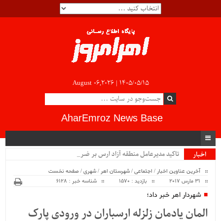
August 06,2026 |
۱۴۰۵/۰۵/۱۵
AharEmroz News Base
تاکید مدیرعامل منطقه آزاد ارس بر ضرورت _
اخبار
ویژه
آخرین عناوین اخبار
/
اجتماعی
/
شهرستان اهر
/
شهری
/
صفحه نخست
31 مارس 2017
بازدید : 1570
شناسه خبر : 6128
شهردار اهر خبر داد؛
المان یادمان زلزله ارسباران در ورودی پارک