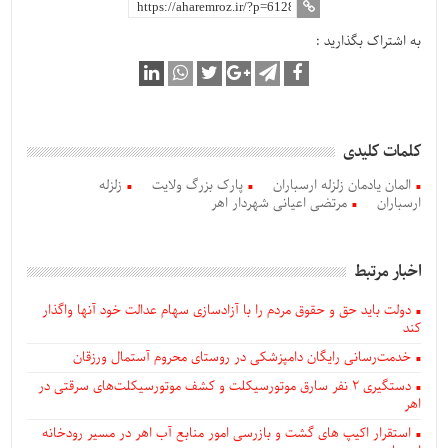
به اشتراک بگذارید :
کلمات کلیدی
المان یادمان زلزله ارسباران
پارک بزرگ ولایت
زلزله
ارسباران
مرتضی اعیانی شهردار اهر
اخبار مرتبط
دولت باید حق و حقوق مردم را با آزادسازی سهام عدالت خود آنها واگذار
کند
خدمت‌رسانی رایگان دامپزشکی در روستای محروم آستمال ورزقان
دستگيری ۲ نفر سارق موتورسیکلت و کشف موتورسیکلت‌های سرقتی در
اهر
استقرار اکیپ های گشت و بازرسی امور منابع آب اهر در مسیر رودخانه