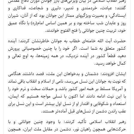
رهبر انقلاب اسلامی در بیان ویژگی‌های بارز جوانانِ دوران دفاع مقدس
گفتند: عبادت، خردمندی و تدبیر، دلیری و شجاعت، فداکاری و
ایستادگی، و بصیرت ویژگیهای ممتاز این جوانان بود که از آنان، شیران
روز و عابدان شب ساخته بود و بر همین اساس امام(ره) با نگاه عمیق
خود، تربیت چنین جوانانی را فتح الفتوح خواندند.
حضرت آیت الله خامنه‌ای خطاب به جوانان خاطرنشان کردند: آینده
کشور متعلق به شما است. اگر خود را با چنین خصوصیاتی پرورش
دهید قطعاً کشور در آینده نزدیک، در همه زمینه‌ها، به اوج تعالی و
کمال خواهد رسید.
ایشان افزودند: دشمنان و بدخواهان این ملت، قصد داشتند هنگامی
که نوبت به جوانان این نسل می‌رسد، نامی از اسلام و انقلاب باقی نماند
و آمریکا مسلط بر همه امور کشور باشد و حملات سخت و نرم خود را
با این نیت ادامه دادند اما اکنون با نسلی مواجه هستیم که ایمان،
استعداد و شکوفایی و اقتدار او از نسل اول بیشتر است و این نسل برای
عقب راندن دشمن از نسل‌های قبل آماده‌تر هستند.
رهبر انقلاب اسلامی تأکید کردند: با وجود چنین جوانانی و با
حرکت‌هایی همچون راهیان نور، دشمن در مقابل ملت ایران، همچون