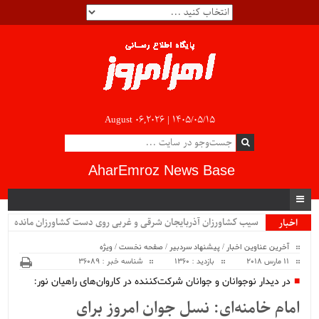
August 06,2026 |
۱۴۰۵/۰۵/۱۵
AharEmroz News Base
سیب کشاورزان آذربایجان شرقی و غربی روی دست کشاورزان مانده
اخبار
ویژه
است...
آخرین عناوین اخبار
/
پیشنهاد سردبیر
/
صفحه نخست
/
ویژه
11 مارس 2018
بازدید : 1360
شناسه خبر : 36089
در دیدار نوجوانان و جوانان شرکت‌کننده در کاروان‌های راهیان نور:
امام خامنه‌ای: نسل جوان امروز برای