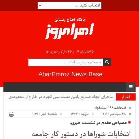
August 07,2026 |
۱۴۰۵/۰۵/۱۶
AharEmroz News Base
ماجرای ایجاد صنایع پایین دست مس انجرد در خارج از محدوده‌ی
اخبار
ویژه
شهرستان اهر چیست؟!!...
انتخابات 96
/
پیشخوان
28 سپتامبر 2016
بازدید : 1367
شناسه خبر : 1131
مصباحی مقدم در نشست خبری:
انتخابات شوراها در دستور کار جامعه