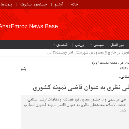
خانه
آرشیو
جستجوی پیشرفته
پیوندها
AharEmroz News Base
بین الملل
سیاسی
ورزشی
اقتصادی
نجرد در خارج از محدوده‌ی شهرستان اهر چیست؟!!...
ن اهر
/
صفحه نخست
/
ویژه
تانی:
ی نظری به عنوان قاضی نمونه کشوری
طی مراسمی و با حضور معاون قوه قضائیه و مقامات ارشد استانی،
حجت الاسلام محمدعلی نظری به عنوان قاضی نمونه کشوری انتخاب
شد.