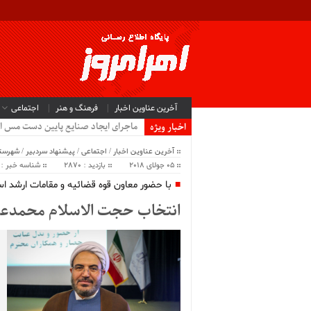
آخرین عناوین اخبار
فرهنگ و هنر
اجتماعی
ماجرای ایجاد صنایع پایین دست مس ا
اخبار ویژه
آخرین عناوین اخبار
/
اجتماعی
/
پیشنهاد سردبیر
/
شهرستا
05 جولای 2018
بازدید : 2870
شناسه خبر : 44697
با حضور معاون قوه قضائیه و مقامات ارشد اس
انتخاب حجت الاسلام محمدعل