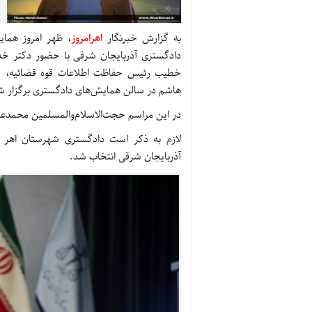
به گزارش خبرنگار
اهرامروز
، ظهر امروز همای
دادگستری آذربایجان شرقی با حضور دکتر خداب
خطیب رئیس حفاظت اطلاعات قوه قضائیه، نما
هاشم در سالن همایش‌های دادگستری برگزار ش
در این مراسم حجت‌الاسلام‌والمسلمین محمدعل
لازم به ذکر است دادگستری شهرستان اهر نی
آذربایجان شرقی انتخاب شد.