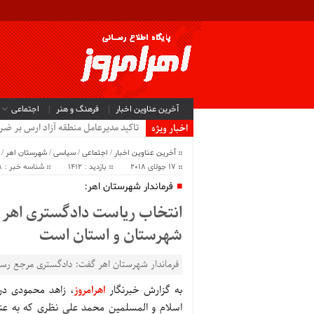
آخرین عناوین اخبار
فرهنگ و هنر
اجتماعی
تاکید مدیرعامل منطقه آزاد ارس بر ضرو
اخبار ویژه
آخرین عناوین اخبار
/
اجتماعی
/
سیاسی
/
شهرستان اهر
/
17 جولای 2018
بازدید : 1412
شناسه خبر : 45338
فرماندار شهرستان اهر:
انتخاب ریاست دادگستری اهر ب
شهرستان و استان است
فرماندار شهرستان اهر گفت: دادگستری مرجع رس
به گزارش خبرنگار
اهرامروز
، زاهد محمودی د
اسلام و المسلمین محمد علی نظری که به عن