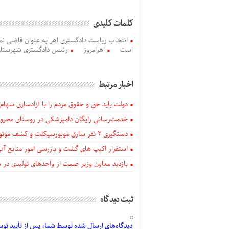
کلمات کلیدی
انتخاب ریاست دادگستری اهر به عنوان قاضی نم
است
اهرامروز
رئیس دادگستری شهرستان
اخبار مرتبط
دولت باید حق و حقوق مردم را با آزادسازی سهام 
خدمت‌رسانی رایگان دامپزشکی در روستای محروم
دستگيری ۲ نفر سارق موتورسیکلت و کشف موتورسیکلت‌های سرقتی در اهر
استقرار اکیپ های گشت و بازرسی امور منابع آب
بازدید معاون وزیر صمت از واحدهای تولیدی در
ثبت دیدگاه
دیدگاه‌های
ارسال
شده
توسط شما، پس از
تأیید
توسط