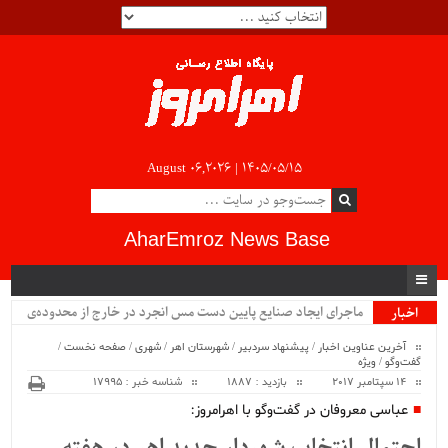
August 06,2026 |
۱۴۰۵/۰۵/۱۵
AharEmroz News Base
ماجرای ایجاد صنایع پایین دست مس انجرد در خارج از محدوده‌ی
اخبار
ویژه
شهرستان اهر چیست؟!!...
آخرین عناوین اخبار
/
پیشنهاد سردبیر
/
شهرستان اهر
/
شهری
/
صفحه نخست
/
گفت‌وگو
/
ویژه
14 سپتامبر 2017
بازدید : 1887
شناسه خبر : 17995
عباسی معروفان در گفت‌وگو با اهرامروز: