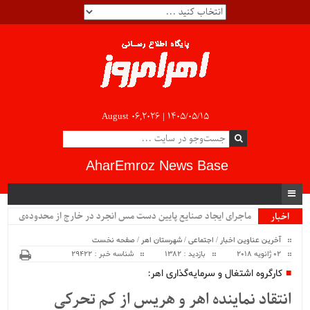
August 06,2026 |
۱۴۰۵/۰۵/۱۵
AharEmroz News Base
ماجرای ایجاد صنایع پایین دست مس انجرد در خارج از محدوده‌ی
اخبار
ویژه
شهرستان اهر چیست؟!!...
آخرین عناوین اخبار
/
اجتماعی
/
شهرستان اهر
/
صفحه نخست
02 ژانویه 2018
بازدید : 1382
شناسه خبر : 29422
کارگروه اشتغال و سرمایه‌گذاری اهر:
انتقاد نماینده اهر و هریس از کم تحرکی