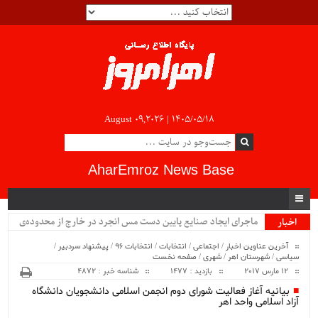
August 09,2026 |
۱۴۰۵/۰۵/۱۸
AharEmroz News Base
ماجرای ایجاد صنایع پایین دست مس انجرد در خارج از محدوده‌ی
اخبار
ویژه
شهرستان اهر چیست؟!!...
آخرین عناوین اخبار
/
اجتماعی
/
انتخابات
/
انتخابات 96
/
پیشنهاد سردبیر
/
سیاسی
/
شهرستان اهر
/
شهری
/
صفحه نخست
12 مارس 2017
بازدید : 1477
شناسه خبر : 4872
بیانیه آغاز فعالیت شورای دوم انجمن اسلامی دانشجویان دانشگاه
آزاد اسلامی واحد اهر