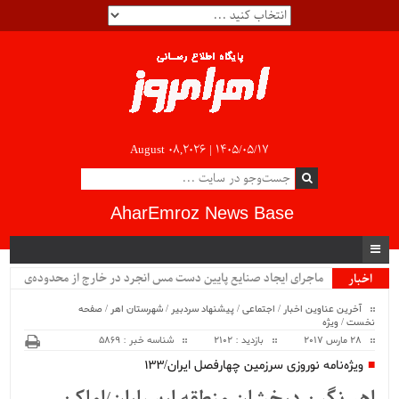
August 08,2026 |
۱۴۰۵/۰۵/۱۷
AharEmroz News Base
ماجرای ایجاد صنایع پایین دست مس انجرد در خارج از محدوده‌ی
اخبار
ویژه
شهرستان اهر چیست؟!!...
آخرین عناوین اخبار
/
اجتماعی
/
پیشنهاد سردبیر
/
شهرستان اهر
/
صفحه
نخست
/
ویژه
28 مارس 2017
بازدید : 2102
شناسه خبر : 5869
ویژه‌نامه نوروزی سرزمین چهارفصل ایران/۱۳۳