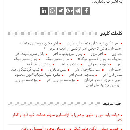
به اشتراک بگذارید :
کلمات کلیدی
اهر نگین درخشان منطقه ارسباران
اهر نگین درخشان منطقه
ارسباران/اماکن تاریخی اهر ترکیبی از ادب و عرفان +
تصاویر
اهرامروز
بازار سرپوشیده اهر
بازار سرپوشیده اهر
معروف به بازار «نصیر بیگ»
بازار نصیر بیگ
بازار نصیر بیگ
اهر
دوره سلجوقی
دیدنیهای اهر
دیدنیهای منطقه
ارسباران
سد ستارخان اهر
علی دایلاری
کمپ گردشگری سد
ستارخان اهر
مسجد جامع اهر
مقبره شیخ شهاب‌الدین محمود
اهری و موزه ادب و عرفان
ویژه‌نامه نوروزی اهر
ویژه‌نامه نوروزی
سرزمین چهارفصل ایران
اخبار مرتبط
دولت باید حق و حقوق مردم را با آزادسازی سهام عدالت خود آنها واگذار
کند
خدمت‌رسانی رایگان دامپزشکی در روستای محروم آستمال ورزقان