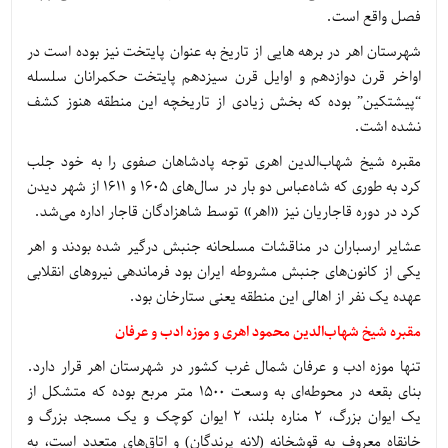
فصل واقع است.
شهرستان اهر در برهه هایی از تاریخ به عنوان پایتخت نیز بوده است در
اواخر قرن دوازدهم و اوایل قرن سیزدهم پایتخت حکمرانان سلسله
“پیشتکین” بوده که بخش زیادی از تاریخچه این منطقه هنوز کشف
نشده اشت.
مقبره شیخ شهاب‌الدین اهری توجه پادشاهان صفوی را به خود جلب
کرد به طوری که شاه‌عباس دو بار در سال‌های 1605 و 1611 از شهر دیدن
کرد در دوره قاجاریان نیز «اهر» توسط شاهزادگان قاجار اداره می‌شد.
عشایر ارسباران در مناقشات مسلحانه جنبش درگیر شده بودند و اهر
یکی از کانون‌های جنبش مشروطه ایران بود فرماندهی نیروهای انقلابی
عهده یک نفر از اهالی این منطقه یعنی ستارخان بود.
مقبره شیخ شهاب‌الدین محمود اهری و موزه ادب و عرفان
تنها موزه ادب و عرفان شمال غرب کشور در شهرستان اهر قرار دارد.
بنای بقعه در محوطه‌ای به وسعت 1500 متر مربع بوده که متشکل از
یک ایوان بزرگ، 2 مناره بلند، 2 ایوان کوچک و یک مسجد بزرگ و
خانقاه معروف به قوشخانه (لانه پرندگان) و اتاق‌های متعدد است، به