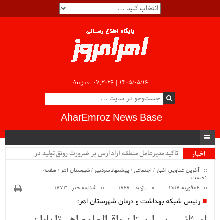
August 07,2026 |
۱۴۰۵/۰۵/۱۶
AharEmroz News Base
تاکید مدیرعامل منطقه آزاد ارس بر ضرورت رونق تولید در
اخبار
ویژه
صنعتی‌ترین منطقه آزاد ایران...
آخرین عناوین اخبار
/
اجتماعی
/
پیشنهاد سردبیر
/
شهرستان اهر
/
صفحه
نخست
04 فوریه 2017
بازدید : 1868
شناسه خبر : 1773
رئیس شبکه بهداشت و درمان شهرستان اهر: