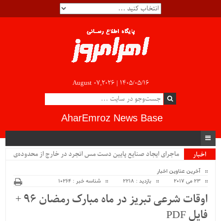
August 07,2026 |
۱۴۰۵/۰۵/۱۶
AharEmroz News Base
ماجرای ایجاد صنایع پایین دست مس انجرد در خارج از محدوده‌ی
اخبار
ویژه
شهرستان اهر چیست؟!!...
آخرین عناوین اخبار
23 می 2017
بازدید : 2218
شناسه خبر : 10264
اوقات شرعی تبریز در ماه مبارک رمضان 96 +
فایل PDF