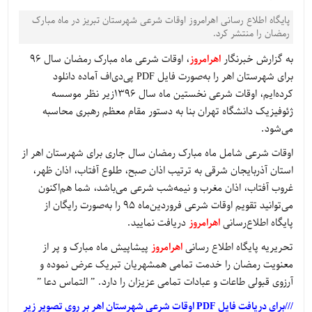
پایگاه اطلاع رسانی اهرامروز اوقات شرعی شهرستان تبریز در ماه مبارک
رمضان را منتشر کرد.
به گزارش خبرنگار
اهرامروز
، اوقات شرعی ماه مبارک رمضان سال ۹۶
برای شهرستان اهر را به‌صورت فایل PDF پی‌دی‌اف آماده دانلود
کرده‌ایم، اوقات شرعی نخستین ماه سال ۱۳۹۶زیر نظر موسسه
ژئوفیزیک دانشگاه تهران بنا به دستور مقام معظم رهبری محاسبه
می‌شود.
اوقات شرعی شامل ماه مبارک رمضان سال جاری برای شهرستان اهر از
استان آذربایجان شرقی به ترتیب اذان صبح، طلوع آفتاب، اذان ظهر،
غروب آفتاب، اذان مغرب و نیمه‌شب شرعی می‌باشد، شما هم‌اکنون
می‌توانید تقویم اوقات شرعی فروردین‌ماه ۹۵ را به‌صورت رایگان از
پایگاه اطلاع‌رسانی
اهرامروز
دریافت نمایید.
تحریریه پایگاه اطلاع رسانی
اهرامروز
پیشاپیش ماه مبارک و پر از
معنویت رمضان را خدمت تمامی همشهریان تبریک عرض نموده و
آرزوی قبولی طاعات و عبادات تمامی عزیزان را دارد. ” التماس دعا ”
///برای دریافت فایل PDF اوقات شرعی شهرستان اهر بر روی تصویر زیر