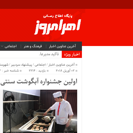
آخرین عناوین اخبار
فرهنگ و هنر
اجتماعی
تاکید مدیرعامل من_
اخبار ویژه
آخرین عناوین اخبار
/
اجتماعی
/
پیشنهاد سردبیر
/
شهرستا
02 آوریل 2018
بازدید : 2214
شناسه خبر : 37852
اولین جشنواره آبگوشت سنتی ا