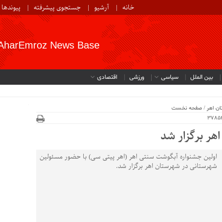
خانه
آرشیو
جستجوی پیشرفته
پیوندها
AharEmroz News Base
بین الملل
سیاسی
ورزشی
اقتصادی
ن اهر
/
صفحه نخست
هر برگزار شد
اولین جشنواره آبگوشت سنتی اهر (اهر پیتی سی) با حضور مسئولین
شهرستانی در شهرستان اهر برگزار شد.