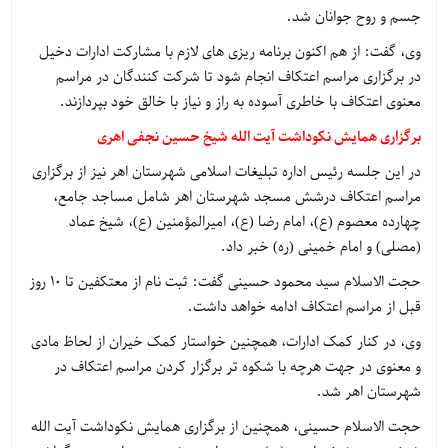
جسم و روح جوانان شد
.
وی، گفت: از هم اکنون برنامه ریزی های لازم با مشارکت ادارات دخیل
در برگزاری مراسم اعتکاف انجام شود تا شرکت کنندگان در مراسم
معنوی اعتکاف با خاطری آسوده به راز و نیاز با خالق خود بپردازند
.
برگزاری همایش نکوداشت آیت الله شیخ حسین نجفی اهری
در این جلسه رئیس اداره تبلیغات اسلامی شهرستان اهر نیز از برگزاری
مراسم اعتکاف درشش مسجد شهرستان اهر شامل مساجد جامع،
چهارده معصوم (ع)، امام رضا (ع)، امیرالمؤمنین (ع)، شیخ عماد
(مصلی) و امام خمینی (ره) خبر داد
.
حجت الاسلام سید محمود حسینی گفت: ثبت نام از معتکفین تا ۱۰ روز
قبل از مراسم اعتکاف ادامه خواهد داشت
.
وی، در کنار کمک ادارات، همچنین خواستار کمک خیران از لحاظ مادی
و معنوی در جهت هرچه با شکوه تر برگزار کردن مراسم اعتکاف در
شهرستان اهر شد
.
حجت الاسلام حسینی، همچنین از برگزاری همایش نکوداشت آیت الله