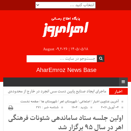
August 09,2026 |
۱۴۰۵/۰۵/۱۸
AharEmroz News Base
.
اخبار
ویژه
آخرین عناوین اخبار
/
اجتماعی
/
شهرستان اهر
/
شهرستان ها
/
صفحه نخست
04 آوریل 2016
بازدید : 1604
شناسه خبر : 271
اولین جلسه ستاد ساماندهی شئونات فرهنگی
اهر در سال ۹۵ برگزار شد