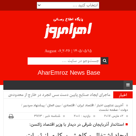
August 06,2026 |
۱۴۰۵/۰۵/۱۵
AharEmroz News Base
ماجرای ایجاد صنایع پایین دست مس انجرد در خارج از محدوده‌ی
اخبار
ویژه
شهرستان اهر چیست؟!!...
آخرین عناوین اخبار
/
اقتصاد ایران
/
اقتصادی
/
بین الملل
/
پیشنهاد سردبیر
/
دولت
/
صفحه نخست
02 مارس 2017
بازدید : 2001
شناسه خبر : 3763
استاندار آذربایجان شرقی در دیدار با وزیر اقتصاد زاکسن: