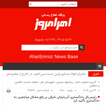
August 08,2026 |
۱۴۰۵/۰۵/۱۷
AharEmroz News Base
ماجرای ایجاد صنایع پایین دست مس انجرد در خارج از محدوده‌ی
اخبار
ویژه
شهرستان اهر چیست؟!!...
آخرین عناوین اخبار
/
پیشنهاد سردبیر
/
شهرستان اهر
/
صفحه نخست
/
قضایی
و انتظامی
23 می 2018
بازدید : 1810
شناسه خبر : 41937
رئیس‌کل دادگستری آذربایجان شرقی بر رفع مشکل مراجعین به
دادگستری تأکید کرد