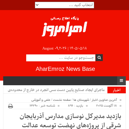
August 09,2026 |
۱۴۰۵/۰۵/۱۸
AharEmroz News Base
ماجرای ایجاد صنایع پایین دست مس انجرد در خارج از محدوده‌ی
اخبار
ویژه
شهرستان اهر چیست؟!!...
آخرین عناوین اخبار
/
شهرستان ها
/
صفحه نخست
/
علمی و آموزشی
18 آگوست 2025
بازدید : 896
شناسه خبر : 64290
بازدید مدیرکل نوسازی مدارس آذربایجان
شرقی از پروژه‌های نهضت توسعه عدالت