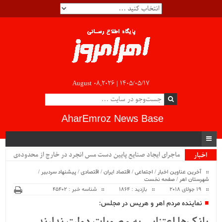
August 08,2026 |
۱۴۰۵/۰۵/۱۷
AharEmroz News Base
ماجرای ایجاد صنایع پایین دست مس انجرد در خارج از محدوده‌ی
اخبار
ویژه
شهرستان اهر چیست؟!!...
آخرین عناوین اخبار
/
اجتماعی
/
اقتصاد ایران
/
اقتصادی
/
پیشنهاد سردبیر
/
شهرستان اهر
/
صفحه نخست
19 جولای 2018
بازدید : 1864
شناسه خبر : 45402
نماینده مردم اهر و هریس در مجلس: