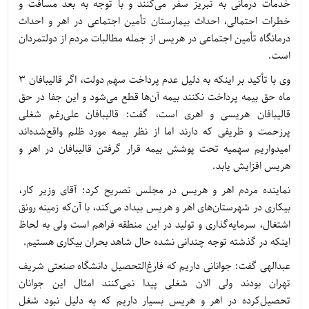
خدمات درمانی به تبریز سفر می‌کنند و با توجه به بعد مسافت و
خطرات احتمالی، احداث بیمارستان تأمین اجتماعی در اهر و احداث
درمانگاه تأمین اجتماعی در هریس از جمله مطالبات مردم از دولتمردان
است.
وی با تأکید بر اینکه به دلیل عدم پرداخت سهم دولت، اگر قالیبافان 3
ماه حق بیمه پرداخت نکنند بیمه آن‌ها قطع می‌شود و این جفا در حق
قالیبافان هریسی و اهری است، گفت: قالیبافان علی‌رغم شغلی
پرزحمت و ظریفی که دارند اما از نظر بیمه مورد ظلم واقع‌شده‌اند
امیدواریم سهمیه تحت پوشش بیمه قرار گرفتن قالیبافان در اهر و
هریس افزایش یابد.
نماینده مردم اهر و هریس در مجلس تصریح کرد: آقای وزیر کار،
بیکاری در شهرستان‌های اهر و هریس بیداد می‌کند، با آن‌که زمینه رونق
اشتغال، سرمایه‌گذاری و تولید در این منطقه فراهم است ولی به لحاظ
اینکه در گذشته توجه چندانی نشده حال شاهد بحران بیکاری هستیم.
عبدالهی گفت: جوانانی داریم که فارغ‌التحصیل دانشگاه صنعتی شریف
تهران بودند ولی الان شغلی پیدا نمی‌کنند امثال این جوانان
تحصیل‌کرده در اهر و هریس بسیار داریم که به دلیل نبود شغل