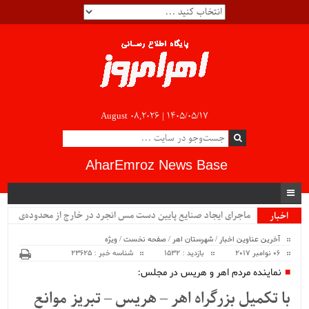
August 08,2026 |
۱۴۰۵/۰۵/۱۷
AharEmroz News Base
ماجرای ایجاد صنایع پایین دست مس انجرد در خارج از محدوده‌ی
اخبار
ویژه
شهرستان اهر چیست؟!!...
آخرین عناوین اخبار
/
شهرستان اهر
/
صفحه نخست
/
ویژه
06 نوامبر 2017
بازدید : 1532
شناسه خبر : 23625
نماینده مردم اهر و هریس در مجلس:
با تکمیل بزرگراه اهر – هریس – تبریز موانع