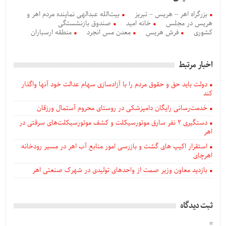
بزرگراه اهر – هریس – تبریز
بیت‌الله عبدالهی نماینده مردم اهر و
هریس در مجلس
خانه امید
صندوق بازنشستگی
کشوری
فرش هریس
معدن مس انجرد
منطقه ارسباران
اخبار مرتبط
دولت باید حق و حقوق مردم را با آزادسازی سهام عدالت خود آنها واگذار
کند
خدمت‌رسانی رایگان دامپزشکی در روستای محروم آستمال ورزقان
دستگيری ۲ نفر سارق موتورسیکلت و کشف موتورسیکلت‌های سرقتی در
اهر
استقرار اکیپ های گشت و بازرسی امور منابع آب اهر در مسیر رودخانه
اهرچای
بازدید معاون وزیر صمت از واحدهای تولیدی در شهرک صنعتی اهر
ثبت دیدگاه