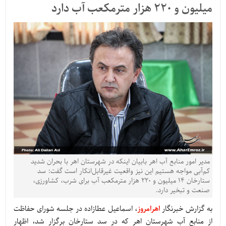
میلیون و 220 هزار مترمکعب آب دارد
مدیر امور منابع آب اهر بابیان اینکه در شهرستان اهر با بحران شدید
کم‌آبی مواجه هستیم این نیز واقعیت غیرقابل‌انکار است گفت: سد
ستارخان 14 میلیون و 220 هزار مترمکعب آب برای شرب، کشاورزی،
صنعت و تبخیر دارد.
به گزارش خبرنگار
اهرامروز
، اسماعیل عطازاده در جلسه شورای حفاظت
از منابع آب شهرستان اهر که در سد ستارخان برگزار شد، اظهار