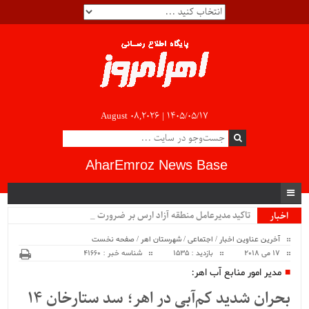
August 08,2026 |
۱۴۰۵/۰۵/۱۷
AharEmroz News Base
تاکید مدیرعامل منطقه آزاد ارس بر ضرورت رونق .
اخبار
ویژه
آخرین عناوین اخبار
/
اجتماعی
/
شهرستان اهر
/
صفحه نخست
17 می 2018
بازدید : 1535
شناسه خبر : 41660
مدیر امور منابع آب اهر:
بحران شدید کم‌آبی در اهر؛ سد ستارخان 14