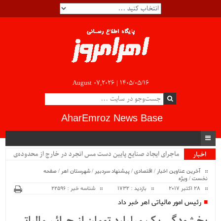
August 07,2026 |
۱۴۰۵/۰۵/۱۶
AharEmroz News Base
ماجرای ایجاد صنایع پایین دست مس انجرد در خارج از محدوده‌ی
اخبار
ویژه
شهرستان اهر چیست؟!!...
آخرین عناوین اخبار
/
اقتصادی
/
پیشنهاد سردبیر
/
شهرستان اهر
/
صفحه
نخست
/
ویژه
28 اکتبر 2017
بازدید : 1732
شناسه خبر : 22596
رئیس امور مالیاتی اهر خبر داد